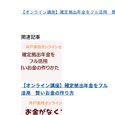
ョ
ン
【オンライン講座】確定拠出年金をフル活用 
関連記事
【オンライン講座】確定拠出年金をフル
活用 賢いお金の作り方