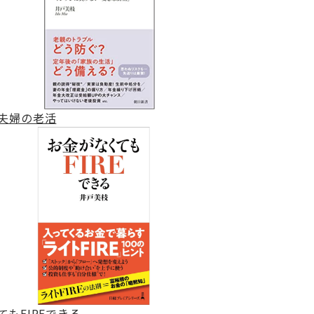
夫婦の老活
もFIREできる