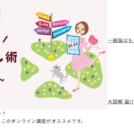
一般論はも
大図解 届
か？
、このオンライン講座がオススメです。