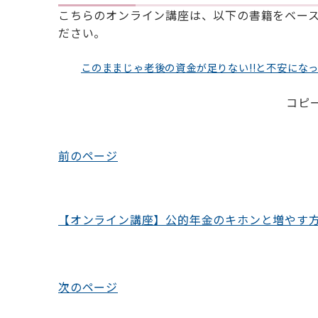
こちらのオンライン講座は、以下の書籍をベー
ださい。
このままじゃ老後の資金が足りない!!と不安にな
コピー
投
前のページ
稿
ナ
【オンライン講座】公的年金のキホンと増やす
ビ
ゲ
ー
次のページ
シ