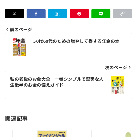
前のページ
投
50代60代のための増やして得する年金の本
稿
ナ
ビ
次のページ
ゲ
私の老後のお金大全 一番シンプルで堅実な人
生後半のお金の備えガイド
ー
シ
ョ
関連記事
ン