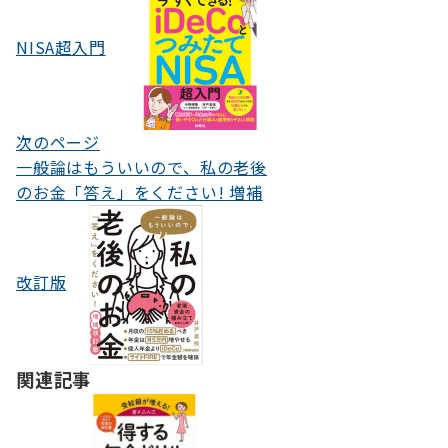
ナ
ビ
NISA超入門
ゲ
ー
シ
次のページ
一般論はもういいので、私の老後
ョ
のお金「答え」をください! 増補
ン
改訂版
関連記事