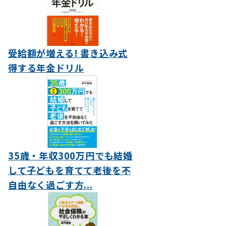
受給額が増える! 書き込み式
得する年金ドリル
35歳・年収300万円でも結婚
して子どもを育てて老後を不
自由なく過ごす方...