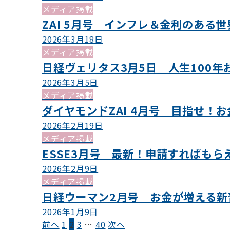
メディア掲載
ZAI 5月号 インフレ＆金利のある
2026年3月18日
メディア掲載
日経ヴェリタス3月5日 人生100
2026年3月5日
メディア掲載
ダイヤモンドZAI 4月号 目指せ！
2026年2月19日
メディア掲載
ESSE3月号 最新！申請すればも
2026年2月9日
メディア掲載
日経ウーマン2月号 お金が増える新
2026年1月9日
投
前へ
1
2
3
…
40
次へ