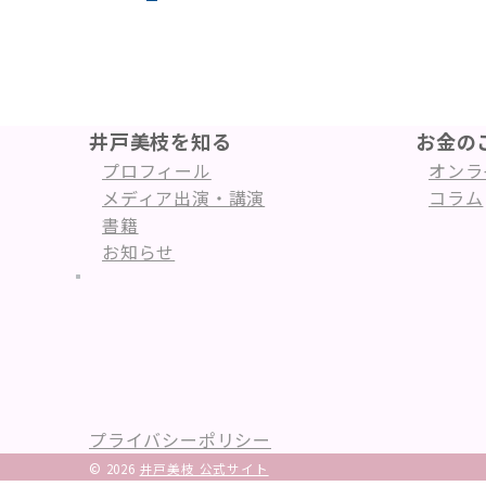
稿
の
ペ
ー
井戸美枝を知る
お金の
プロフィール
オンラ
ジ
メディア出演・講演
コラム
送
書籍
り
お知らせ
プライバシーポリシー
© 2026
井戸美枝 公式サイト