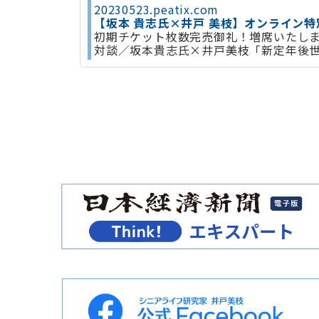
20230523.peatix.com
【坂本 貴志氏×井戸 美枝】オンライン特別
初期チケット枚数完売御礼！増席いたし
対談／坂本貴志氏×井戸美枝「新定年後