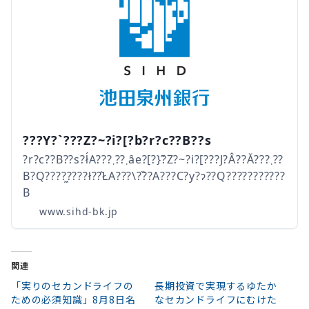
???Y?`???Z?~?i?[?b?r?c??B??s
?r?c??B??s?ł́A???܂??܂ȃe?[?}?̃Z?~?i?[???J?Â??Ă???܂??
B?Q????͖????ł??̂ŁA???\??̏?A???C?y?ɂ??Q???????????
B
www.sihd-bk.jp
関連
「実りのセカンドライフの
長期投資で実現するゆたか
ための必須知識」8月8日名
なセカンドライフにむけた