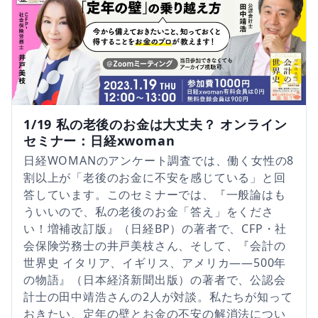
1/19 私の老後のお金は大丈夫？ オンライン
セミナー：日経xwoman
日経WOMANのアンケート調査では、働く女性の8
割以上が「老後のお金に不安を感じている」と回
答しています。このセミナーでは、『一般論はも
ういいので、私の老後のお金「答え」をくださ
い！増補改訂版』（日経BP）の著者で、CFP・社
会保険労務士の井戸美枝さん、そして、『会計の
世界史 イタリア、イギリス、アメリカ――500年
の物語』（日本経済新聞出版）の著者で、公認会
計士の田中靖浩さんの2人が対談。私たちが知って
おきたい、定年の壁とお金の不安の解消法につい