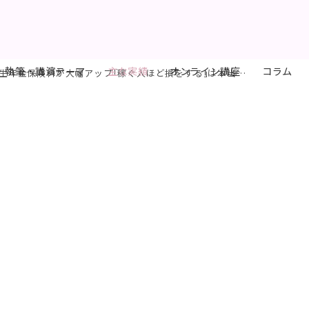
執筆・講演テーマ
主な実績
オンライン講座
コラム
大幅アップ｢稼ぐ人ほど損をする｣は本当か」が掲載されました。