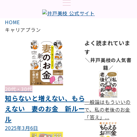
HOME
キャリアプラン
よく読まれていま
す
＼井戸美枝の人気書
籍／
20代・30代
知らないと増えない、もら
一般論はもういいの
えない 妻のお金 新ルー
で、私の老後のお金
「答え」...
ル
2025年3月6日