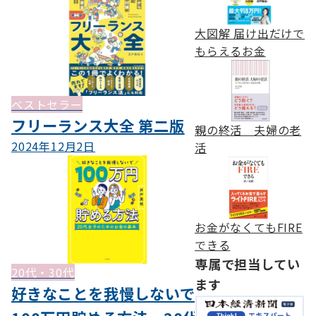
大図解 届け出だけで
もらえるお金
ベストセラー
フリーランス大全 第二版
親の終活 夫婦の老
2024年12月2日
活
お金がなくてもFIRE
できる
専属で担当してい
20代・30代
ます
好きなことを我慢しないで