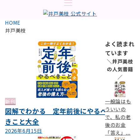
HOME
井戸美枝
よく読まれ
ています
＼井戸美枝
の人気書籍
／
一般論はも
新刊
ういいの
図解でわかる 定年前後にやるべ
で、私の老
きこと大全
後のお金
2026年6月15日
「答え」...