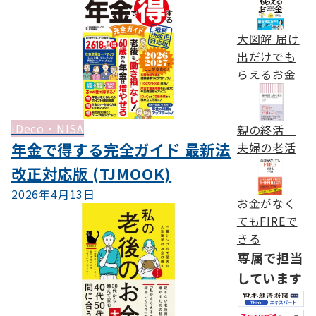
大図解 届け
出だけでも
らえるお金
iDeco・NISA
親の終活
年金で得する完全ガイド 最新法
夫婦の老活
改正対応版 (TJMOOK)
2026年4月13日
お金がなく
てもFIREで
きる
専属で担当
しています