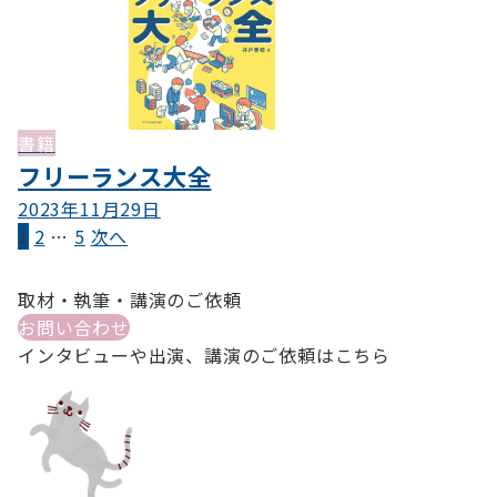
書籍
フリーランス大全
2023年11月29日
投
1
2
…
5
次へ
稿
取材・執筆・講演のご依頼
の
お問い合わせ
ペ
インタビューや出演、講演のご依頼はこちら
ー
ジ
送