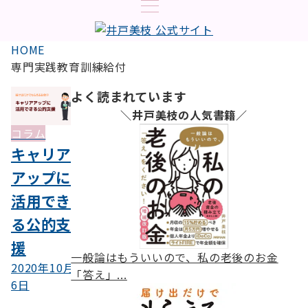
HOME
専門実践教育訓練給付
よく読まれています
＼井戸美枝の人気書籍／
コラム
キャリア
アップに
活用でき
る公的支
援
一般論はもういいので、私の老後のお金
2020年10月
「答え」...
6日