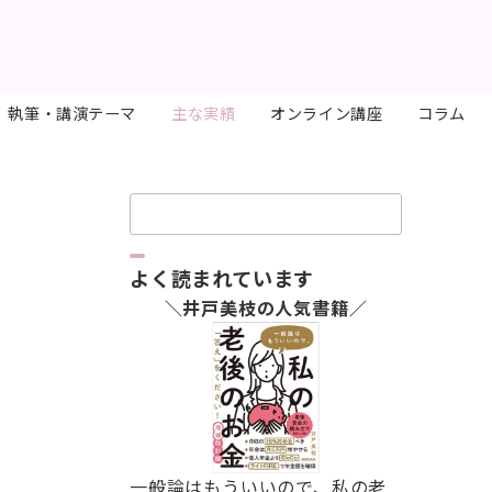
執筆・講演テーマ
主な実績
オンライン講座
コラム
検
索：
よく読まれています
＼井戸美枝の人気書籍／
一般論はもういいので、私の老