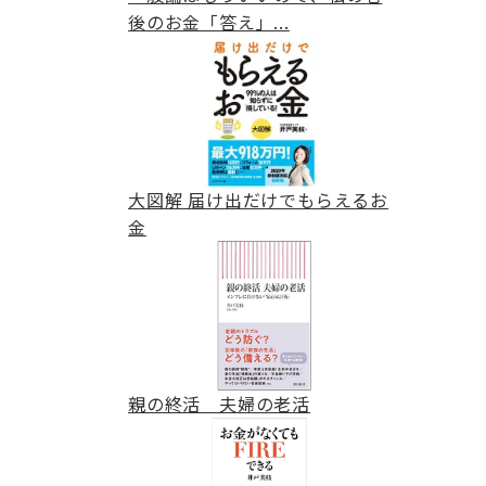
後のお金「答え」...
大図解 届け出だけでもらえるお
金
親の終活 夫婦の老活