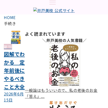
HOME
手続き
よく読まれています
＼井戸美枝の人気書籍／
新刊
図解でわ
かる 定
年前後に
やるべき
こと大全
一般論はもういいので、私の老後のお金
2026年6月
「答え」...
15日