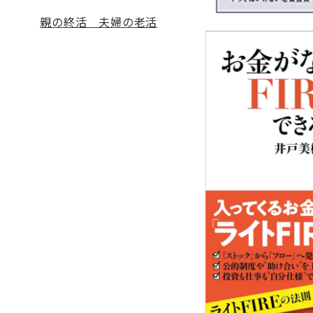
親の終活 夫婦の老活