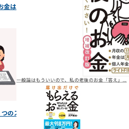
お金は7
一般論はもういいので、私の老後のお金「答え」...
４つのス