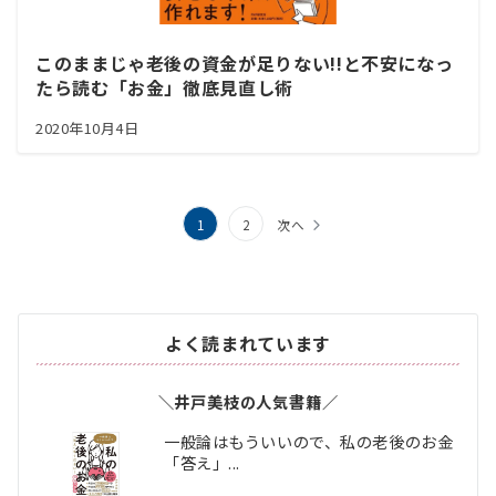
このままじゃ老後の資金が足りない!!と不安になっ
たら読む「お金」徹底見直し術
2020年10月4日
投
1
2
次へ
稿
の
ペ
よく読まれています
ー
＼井戸美枝の人気書籍／
ジ
一般論はもういいので、私の老後のお金
送
「答え」...
り